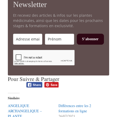
Newsletter
Et recevez des articles & infos sur les plantes
médicinales, ainsi que les dates pour les prochains
stages & formations en exclusivité.
S’abonner
Pour Suivre & Partager
Similaire
ANGELIQUE
Différences entre les 2
ARCHANGELIQUE –
formations en ligne
PLANTE
26/07/2021